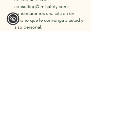
consulting@jmlsafety.com; 
concertaremos una cita en un 
horario que le convenga a usted y 
a su personal.
¿No encuentra lo que necesita en la 
biblioteca SABER? Háganoslo saber y 
diseñaremos un curso a su medida. 
Contáctenos en 
consulting@jmlsafety.com o llame al 
509-669-2990.
Ver todo
Entradas recientes