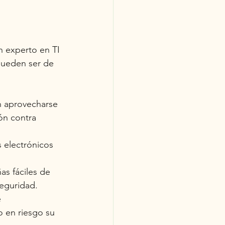
 experto en TI 
pueden ser de 
n aprovecharse 
ón contra 
electrónicos 
as fáciles de 
seguridad.
 
o en riesgo su 