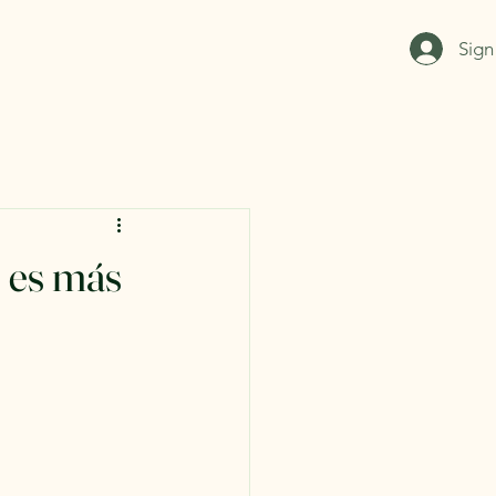
Sign
é es más