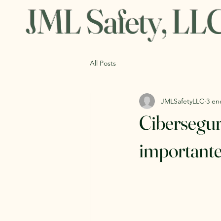
JML Safety, LL
All Posts
JMLSafetyLLC
3 en
Ciberseguri
importante