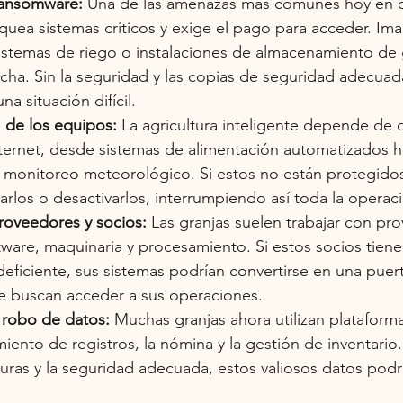
ransomware:
Una de las amenazas más comunes hoy en dí
uea sistemas críticos y exige el pago para acceder. Ima
sistemas de riego o instalaciones de almacenamiento de 
cha. Sin la seguridad y las copias de seguridad adecuad
a situación difícil.
s
de los equipos:
La agricultura inteligente depende de d
ternet, desde sistemas de alimentación automatizados h
 monitoreo meteorológico. Si estos no están protegidos
rlos o desactivarlos, interrumpiendo así toda la operac
roveedores y socios:
Las granjas suelen trabajar con pr
tware, maquinaria y procesamiento. Si estos socios tiene
eficiente, sus sistemas podrían convertirse en una puer
e buscan acceder a sus operaciones.
y robo de datos:
Muchas granjas ahora utilizan plataform
iento de registros, la nómina y la gestión de inventario.
uras y la seguridad adecuada, estos valiosos datos podr