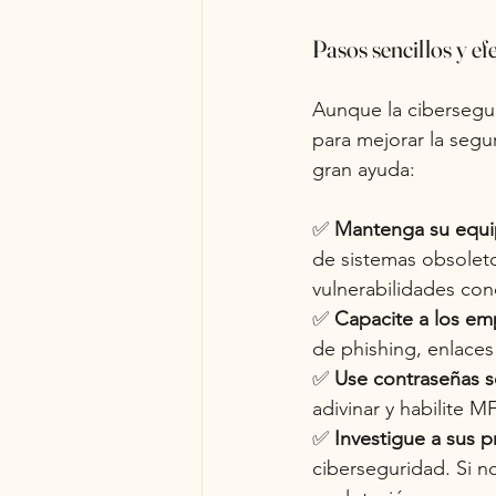
Pasos sencillos y ef
Aunque la cibersegu
para mejorar la segu
gran ayuda:
✅
Mantenga su equip
de sistemas obsoleto
vulnerabilidades con
✅
Capacite a los em
de phishing, enlace
✅
Use contraseñas se
adivinar y habilite 
✅
Investigue a sus 
ciberseguridad. Si n