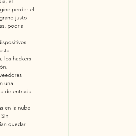
a, el 
gine perder el 
grano justo 
as, podría 
ispositivos 
asta 
, los hackers 
ión.
oveedores 
n una 
ta de entrada 
as en la nube 
 Sin 
ían quedar 