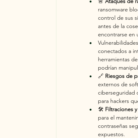
🚨
Ataques de 
ransomware bloq
control de sus 
antes de la cose
encontrarse en un
Vulnerabilidade
conectados a in
herramientas de
podrían manipula
🔗
Riesgos de p
externos de sof
ciberseguridad d
para hackers qu
🛠️
Filtraciones 
para el mantenim
contraseñas seg
expuestos.