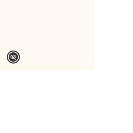
JML Safety, LLC
help@jmlsafety.com
Política de privacidad
Declaración de accesibilidad
Términos y condiciones